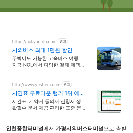
https://nol.yanolja.com
광고
시외버스 최대 1만원 할인
뚜벅이도 가능한 고속버스 여행!
지금 NOL에서 다양한 결제 혜택받
고 떠나세요!
http://www.yesform.com
광고
시간표 무료다운 랭키 1위 예스
폼!
시간표, 계약서 동의서 신청서 생
활필수 문서 제공 편리한 표준 문
서 제공
인천종합터미널
에서
가평시외버스터미널
으로 출발