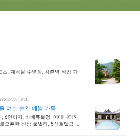
포츠, 계곡물 수영장, 강촌역 픽업 가
04923273
광고
을 여는 순간 예쁨 가득
, 6인까지, 바베큐불멍, 어메니티까
새로오픈한 신상 풀빌라, 5성호텔급 시