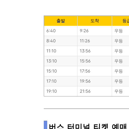
아래에서 원하시는 목적지를 선택하시
출발
도착
등
6:40
9:26
우등
8:40
11:26
우등
11:10
13:56
우등
13:10
15:56
우등
15:10
17:56
우등
17:10
19:56
우등
19:10
21:56
우등
버스 터미널 티켓 예매