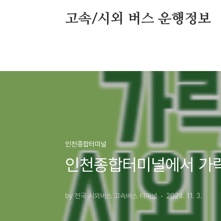
본문 바로가기
고속/시외 버스 운행정보
인천종합터미널
인천종합터미널에서 가락
by 전국 시외버스 고속버스 터미널
2024. 11. 3.