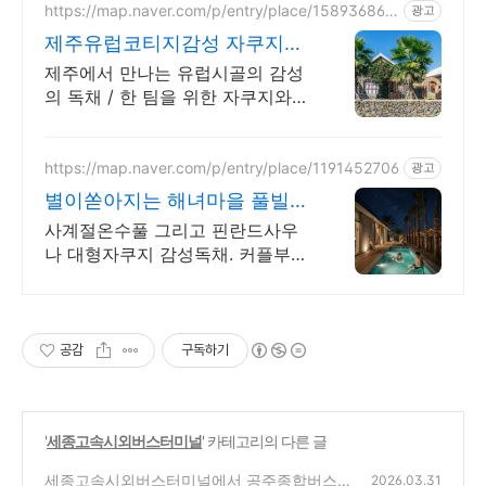
https://map.naver.com/p/entry/place/158936865
광고
6
제주유럽코티지감성 자쿠지독
채 프라이빗 제주여행, 유럽감
제주에서 만나는 유럽시골의 감성
성
의 독채 / 한 팀을 위한 자쿠지와
전용온실바베큐 모두 다른 다양한
유럽 감성의 제주독채에서 즐기는
프라이빗 자쿠지와 전용온실바베
https://map.naver.com/p/entry/place/1191452706
광고
큐
별이쏟아지는 해녀마을 풀빌라
르세라핌도 다녀간 감성풀빌라
사계절온수풀 그리고 핀란드사우
나 대형자쿠지 감성독채. 커플부터
대가족까지 힐링숙소 여행피로 녹
이는 온수풀과 스파, 불멍.제주해
녀마을 돌담길 속에서느끼는 온전
한휴식
공감
구독하기
'
세종고속시외버스터미널
' 카테고리의 다른 글
세종고속시외버스터미널에서 공주종합버스터
2026.03.31