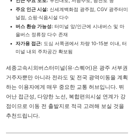
인근 주요 도로:
무진대로, 서광주로, 광천로 등
주요 인근 시설:
신세계백화점 광주점, CGV 광주터미
널점, 쇼핑·식음시설 다수
버스 환승 가능성:
터미널 앞/인근에 시내버스 및 마
을버스 정류장 다수 존재
자가용 접근:
도심 서쪽권에서 차량 10-15분 이내, 터
미널 내외 주차공간 확보됨
세종고속시외버스터미널(유·스퀘어)은 광주 서부권
거주자뿐만 아니라 전라도 및 전국 광역이동을 계획
하는 이용자에게 매우 중요한 교통 허브입니다. 뛰
어난 접근성, 다양한 노선, 복합편의시설 연계가 강
점이므로 이동 전 출발지로 적극 고려해 보실 것을
추천드립니다.