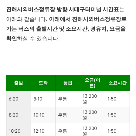
진해시외버스정류장
방향 서대구터미널 시간표
는
아래와 같습니다.
아래에서
진해시외버스정류장
로
가는 버스의 출발시간 및 소요시간, 경유지, 요금을
확인
하실 수 있습니다.
아래에서 원하시는 목적지를 선택하시기 바랍니다.
요금(어
출발
도착
등급
소요시간
른)
13,200
6:20
8:10
우등
1:50
원
13,200
8:20
10:10
우등
1:50
원
13,200
10:20
12:10
우등
1:50
원