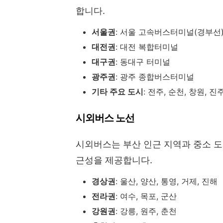
합니다.
서울권
: 서울 고속버스터미널(경부선
대전권
: 대전 복합터미널
대구권
: 동대구 터미널
광주권
: 광주 종합버스터미널
기타 주요 도시
: 전주, 순천, 창원, 진
시외버스 노선
시외버스는 부산 인근 지역과 중소 도
근성을 제공합니다.
경상권
: 울산, 양산, 통영, 거제, 진해
전라권
: 여수, 목포, 군산
강원권
: 강릉, 원주, 춘천